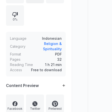
menekankan kemudahan menghafal
Al-Qur’an bagi beragam lisan dan
latar, disertai dalil-dalil ayat tentang
0%
pemudahan Al-Qur’an untuk diingat,
dipelajari, dan dibaca.
Language
Indonesian
Religion &
Category
Spirituality
Format
PDF
Pages
32
Reading Time
1 h 21 min
Access
Free to download
Content Preview
Facebook
Twitter
Pinterest