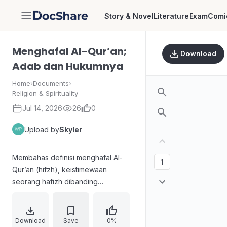
Story & Novel
Literature
Exam
Comi
DocShare
Menghafal Al-Qur’an;
Download
Adab dan Hukumnya
Home
›
Documents
›
Religion & Spirituality
Jul 14, 2026
26
0
Upload by
Skyler
Membahas definisi menghafal Al-
Qur’an (hifzh), keistimewaan
seorang hafizh dibanding
penghafal lain, serta kewajiban
menjaga hafalan agar tidak
terlupakan. Uraian juga
Download
Save
0%