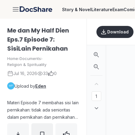
Story & Novel
Literature
Exam
Comi
DocShare
Me dan My Half Dien
Download
Eps.7 Episode 7:
SisiLain Pernikahan
Home
›
Documents
›
Religion & Spirituality
Jul 16, 2026
33
0
Upload by
Eden
Materi Episode 7 membahas sisi lain
pernikahan: tidak ada senioritas
dalam pernikahan dan pernikahan
harus diusahakan sebagai nikmat
yang bisa hilang akibat dosa dan