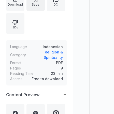
kemaksiatan. Cinta kepada
Download
Save
0%
pasangan tidak boleh mengalahkan
cinta kepada Allah. Pernikahan tidak
menjanjikan kepuasan terus-
0%
menerus, melainkan keberkahan;
pasangan tidak selalu memuaskan
setiap saat sehingga dibutuhkan
kesabaran. Disertakan dalil,
Language
Indonesian
peringatan ujian, dan kisah ulama
Religion &
Category
Spirituality
Ibnu Libad Al-Maliki yang diuji
Format
PDF
dengan perlakuan istrinya.
Pages
9
Reading Time
23 min
Access
Free to download
Content Preview