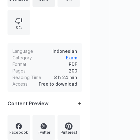
kontekstual melalui masalah
kehidupan nyata agar matematika
dipahami secara relevan,
0%
mendorong keterlibatan aktif siswa,
serta melatih berpikir kritis dan
kreatif dan pengembangan
keterampilan berpikir tingkat tinggi
Language
Indonesian
(HOTS) melalui diskusi, komunikasi,
Category
Exam
Format
PDF
dan kerja sama.
Pages
200
Reading Time
8 h 24 min
Access
Free to download
Content Preview
Facebook
Twitter
Pinterest