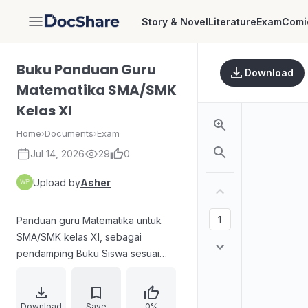
Story & Novel
Literature
Exam
Comi
DocShare
Buku Panduan Guru
Download
Matematika SMA/SMK
Kelas XI
Home
›
Documents
›
Exam
Jul 14, 2026
29
0
Upload by
Asher
Panduan guru Matematika untuk
SMA/SMK kelas XI, sebagai
pendamping Buku Siswa sesuai
Capaian Pembelajaran Fase F.
Membahas pendekatan
pembelajaran yang lebih
Download
Save
0%