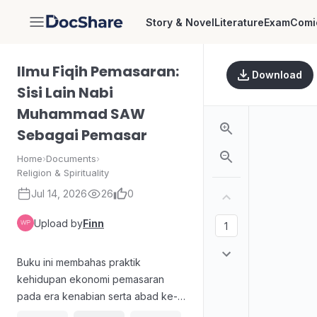
Story & Novel
Literature
Exam
Comi
DocShare
Ilmu Fiqih Pemasaran:
Download
Sisi Lain Nabi
Muhammad SAW
Sebagai Pemasar
Home
›
Documents
›
Religion & Spirituality
Jul 14, 2026
26
0
Upload by
Finn
Buku ini membahas praktik
kehidupan ekonomi pemasaran
pada era kenabian serta abad ke-7
M melalui pendekatan historis