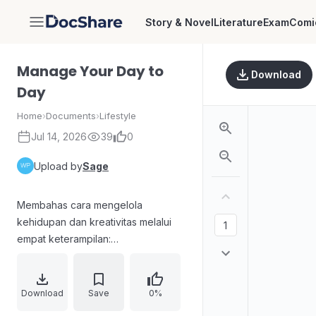
Story & Novel
Literature
Exam
Comi
DocShare
Manage Your Day to
Download
Day
Home
›
Documents
›
Lifestyle
Jul 14, 2026
39
0
Upload by
Sage
Membahas cara mengelola
kehidupan dan kreativitas melalui
empat keterampilan:
mengembangkan rutinitas harian,
mengontrol penggunaan teknologi,
menentukan fokus, dan mengasah
Download
Save
0%
kreativitas. Berisi pengantar dan