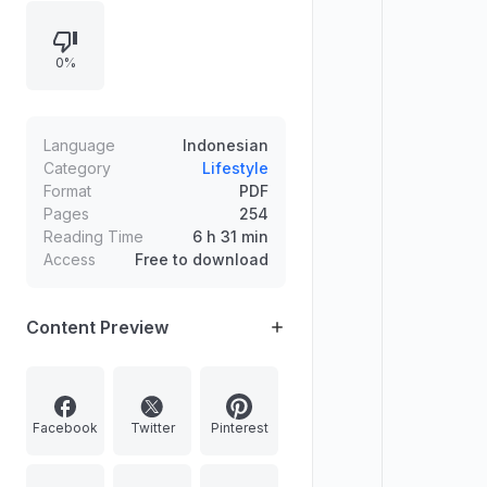
prakata yang menekankan
pentingnya tindakan, eksperimen,
0%
penyesuaian, serta pembelajaran
harian untuk mewujudkan ide besar,
disertai wawasan praktis dari para
pemikir dan pelaku kreatif.
Language
Indonesian
Category
Lifestyle
Format
PDF
Pages
254
Reading Time
6 h 31 min
Access
Free to download
Content Preview
Facebook
Twitter
Pinterest