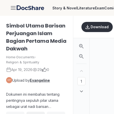
Story & Novel
Literature
Exam
Comi
DocShare
Simbol Utama Barisan
Download
Perjuangan Islam
Bagian Pertama Media
Dakwah
Home
›
Documents
›
Religion & Spirituality
Apr 19, 2026
29
0
Upload by
Evangeline
Dokumen ini membahas tentang
pentingnya sepuluh pilar utama
sebagai urat nadi barisan
perjuangan, yang mencakup