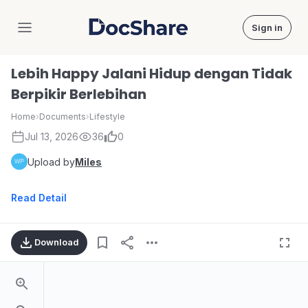
Sign in
DocShare
Lebih Happy Jalani Hidup dengan Tidak
Berpikir Berlebihan
Home
›
Documents
›
Lifestyle
Jul 13, 2026
36
0
Upload by
Miles
Read Detail
Download