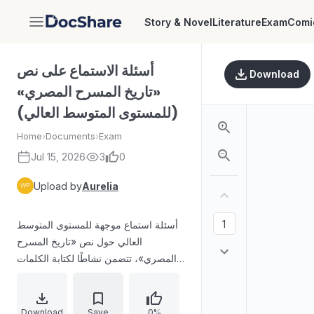
Story & Novel
Literature
Exam
Comi
DocShare
أسئلة الاستماع على نص
Download
«تاريخ المسرح المصري»
(للمستوى المتوسط العالي)
Home
›
Documents
›
Exam
Jul 15, 2026
3
0
Upload by
Aurelia
أسئلة استماع موجهة للمستوى المتوسط
العالي حول نص «تاريخ المسرح
المصري»، تتضمن نشاطًا لكتابة الكلمات
الناقصة ضمن مقطع من البرنامج، مع
التركيز على معلومات تاريخية مرتبطة
بفرق مسرحية وأسماء شخصيات مثل
Download
Save
0%