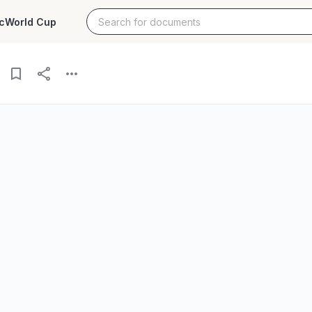
c
World Cup