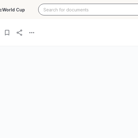
c
World Cup