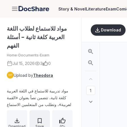
Story & Novel
Literature
Exam
Comi
DocShare
مواد للاستماع لطلاب اللغة
Download
العربية كلغة ثانية - أسئلة
الفهم
Home
›
Documents
›
Exam
Jul 15, 2026
3
0
Upload by
Theodora
مواد تدريبية للاستماع في اللغة العربية
كلغة ثانية، تتضمن نصاً بعنوان «القمة
العربية»، وتطلب من المتعلمين الاستماع
مرتين ثم الإجابة عن أسئلة الفهم المتعلقة
بتأسيس جامعة الدول العربية، وعدد
مؤتمرات القمة العربية عبر خمسين سنة،
Download
Save
0%