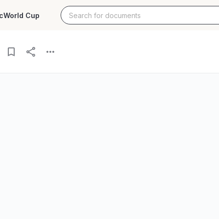
c
World Cup