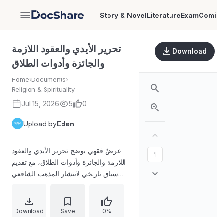
Story & Novel
Literature
Exam
Comi
DocShare
تحرير الأيدي والعقود اللازمة
Download
والجائزة وأدوات الطلاق
Home
›
Documents
›
Religion & Spirituality
Jul 15, 2026
5
0
Upload by
Eden
عرضٌ فقهي يوضح تحرير الأيدي والعقود
اللازمة والجائزة وأدوات الطلاق، مع تقديم
سياق تاريخي لانتشار المذهب الشافعي
في اليمن، وبيان سند تفقه الشيخ علي
بامروان عبر شيوخ زبيد وظفار وتريم،
وأهمية “الرسالة” في حفظ علم مسائل
Download
Save
0%