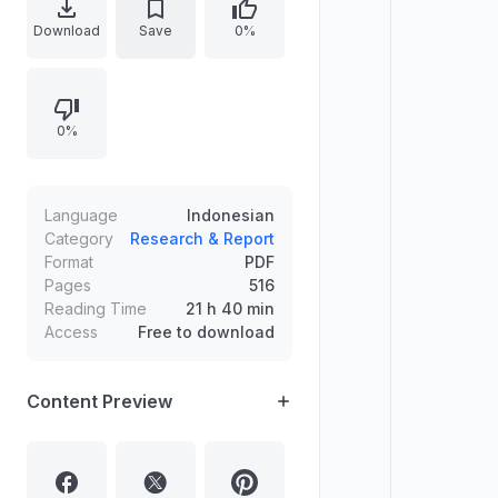
setelah ciptaan dilahirkan. Memuat
Download
Save
0%
ketentuan pidana terkait
pelanggaran tanpa hak atas
perbuatan tertentu serta sanksi bagi
0%
pihak yang menyiarkan,
memamerkan, mengedarkan, atau
menjual karya hasil pelanggaran
hak cipta atau hak terkait.
Language
Indonesian
Category
Research & Report
Format
PDF
Pages
516
Reading Time
21 h 40 min
Access
Free to download
Content Preview