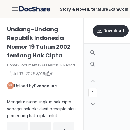
Story & Novel
Literature
Exam
Comi
DocShare
Undang-Undang
Download
Republik Indonesia
Nomor 19 Tahun 2002
tentang Hak Cipta
Home
›
Documents
›
Research & Report
Jul 13, 2026
19
0
Upload by
Evangeline
Mengatur ruang lingkup hak cipta
sebagai hak eksklusif pencipta atau
pemegang hak cipta untuk
mengumumkan dan memperbanyak
karya, yang timbul secara otomatis