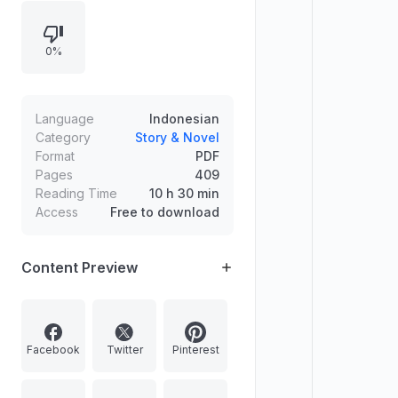
perhiasan, Coop bertindak cepat
untuk menahan penjahat hingga
0%
polisi datang. Setelah
penangkapan, Coop mendapat
ucapan terima kasih dan
merenungkan posisinya serta
Language
Indonesian
kemungkinan ejekan dari keluarga
Category
Story & Novel
Format
PDF
yang bekerja sebagai polisi.
Pages
409
Reading Time
10 h 30 min
Access
Free to download
Content Preview
Facebook
Twitter
Pinterest