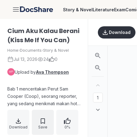
Story & Novel
Literature
Exam
Comi
DocShare
Cium Aku Kalau Berani
Download
(Kiss Me If You Can)
Home
›
Documents
›
Story & Novel
Jul 13, 2026
24
0
Upload by
Ava Thompson
Bab 1 menceritakan Perut Sam
Cooper (Coop), seorang reporter,
yang sedang menikmati makan hot
dog setelah konferensi pers yang
membosankan. Di tengah kepanikan
ketika seorang lelaki bersenjata
Download
Save
0%
mencoba kabur dari toko