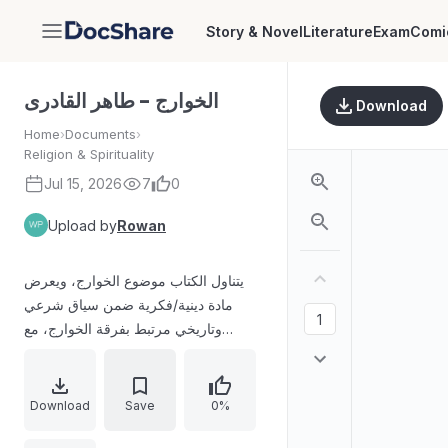
Story & Novel
Literature
Exam
Comi
DocShare
الخوارج - طاهر القادرى
Download
Home
›
Documents
›
Religion & Spirituality
Jul 15, 2026
7
0
Upload by
Rowan
يتناول الكتاب موضوع الخوارج، ويعرض
مادة دينية/فكرية ضمن سياق شرعي
وتاريخي مرتبط بفرقة الخوارج، مع
إشارات إلى مصادر ونشر يتعلق بجهة
MinhajBooks وMinhaj.org.
Download
Save
0%