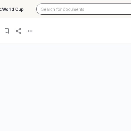
c
World Cup