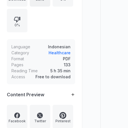
pengobatan medis, tradisional, dan
herbal. Memuat daftar herbal yang
mudah didapat dan dapat diracik
0%
sendiri, beserta pengenalan ramuan
seperti air mineral, daun jarong,
daun salam, seledri, sirih, sirsak,
tempuyung, rosela, tomat, kayu
Language
Indonesian
manis, kapulaga, lemon, labu siam,
Category
Healthcare
Format
PDF
dan mahkota dewa.
Pages
133
Reading Time
5 h 35 min
Access
Free to download
Content Preview
Facebook
Twitter
Pinterest