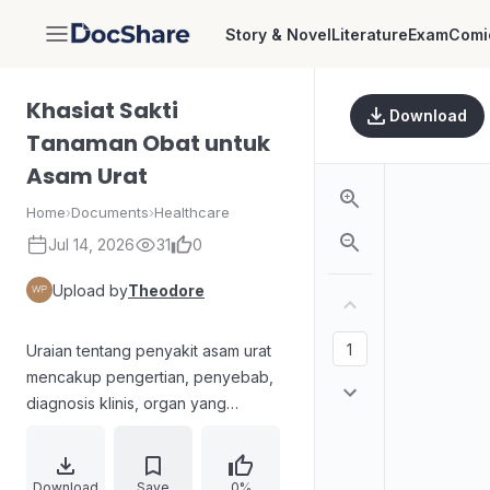
Story & Novel
Literature
Exam
Comi
DocShare
Khasiat Sakti
Download
Tanaman Obat untuk
Asam Urat
Home
›
Documents
›
Healthcare
Jul 14, 2026
31
0
Upload by
Theodore
Uraian tentang penyakit asam urat
mencakup pengertian, penyebab,
diagnosis klinis, organ yang
diserang, serta cara pencegahan
melalui gaya hidup dan makanan.
Membahas penanganan, termasuk
Download
Save
0%