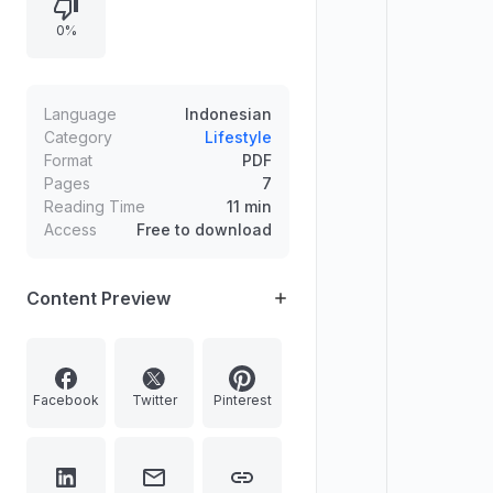
baligh, naluri, rahim dan fitrah.
0%
Mengulas ketentuan persalinan dan
persalinan caesar, serta pentingnya
pemenuhan naluri dan kesiapan
sebagai ujian ketauhidan dan
Language
Indonesian
ketawakalan.
Category
Lifestyle
Format
PDF
Pages
7
Reading Time
11 min
Access
Free to download
Content Preview
Facebook
Twitter
Pinterest