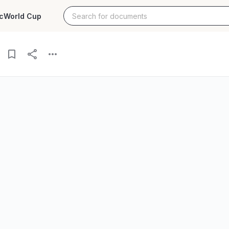
c
World Cup