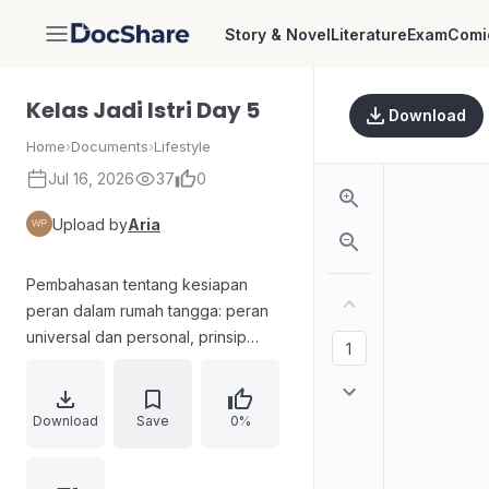
Story & Novel
Literature
Exam
Comi
DocShare
Kelas Jadi Istri Day 5
Download
Home
›
Documents
›
Lifestyle
Jul 16, 2026
37
0
Upload by
Aria
Pembahasan tentang kesiapan
peran dalam rumah tangga: peran
universal dan personal, prinsip
batasan agar istri tidak mencari
eksistensi di luar ridha Allah pada
ridha suami. Menjelaskan konsep
Download
Save
0%
ikhtiar program hamil, tanggung
jawab-hak, serta pemaknaan aqil