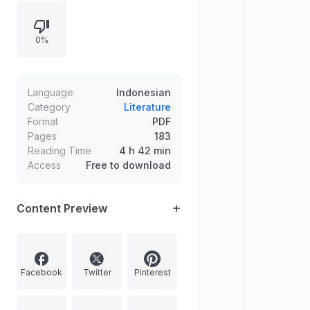
pengantar tentang tujuan
penyusunan, metode penyajian
0%
entri tanpa penekanan label asal
kata, serta petunjuk penggunaan
seperti urutan abjad dan penjelasan
tanda baca serta simbol (titik, koma,
Language
Indonesian
tilde, tanda sandi, dan tanda pisah).
Category
Literature
Format
PDF
Pages
183
Reading Time
4 h 42 min
Access
Free to download
Content Preview
Facebook
Twitter
Pinterest