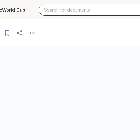
c
World Cup