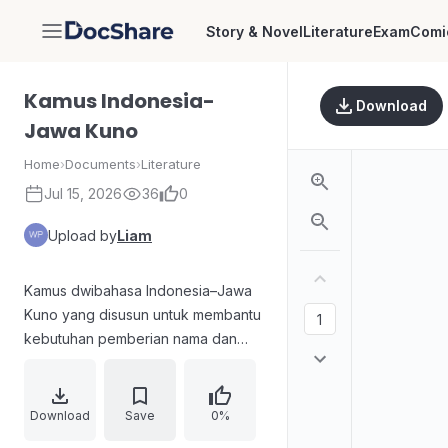
Story & Novel
Literature
Exam
Comi
DocShare
Kamus Indonesia-
Download
Jawa Kuno
Home
›
Documents
›
Literature
Jul 15, 2026
36
0
Upload by
Liam
Kamus dwibahasa Indonesia–Jawa
Kuno yang disusun untuk membantu
kebutuhan pemberian nama dan
penggunaan istilah, serta untuk
mengetahui kata/istilah Jawa Kuno
atau Kawi bagi benda, hal, dan
Download
Save
0%
peristiwa. Disertakan prakata dan