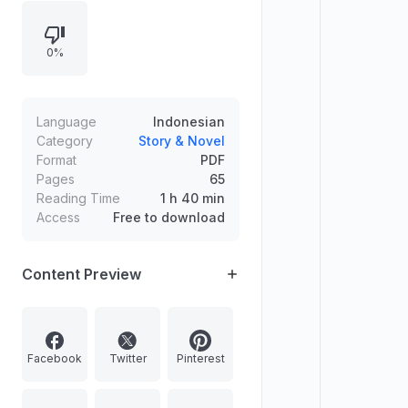
tujuan gerakan literasi, peningkatan
kemahiran berbahasa Indonesia,
0%
dan pengenalan kebinekaan
Indonesia melalui 165 buku cerita
rakyat hasil penilaian dan
penyuntingan.
Language
Indonesian
Category
Story & Novel
Format
PDF
Pages
65
Reading Time
1 h 40 min
Access
Free to download
Content Preview
Facebook
Twitter
Pinterest