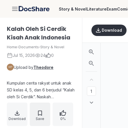
Story & Novel
Literature
Exam
Comi
DocShare
Kalah Oleh Si Cerdik
Download
Kisah Anak Indonesia
Home
›
Documents
›
Story & Novel
Jul 15, 2026
24
0
Upload by
Theodore
Kumpulan cerita rakyat untuk anak
SD kelas 4, 5, dan 6 berjudul “Kalah
oleh Si Cerdik”. Naskah
menghimpun nilai, ajaran moral, dan
hikmah melalui bahasa serta unsur
imajinatif, disertai pengantar
Download
Save
0%
penerbitan ulang yang menjelaskan