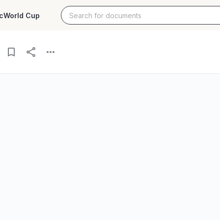
c
World Cup