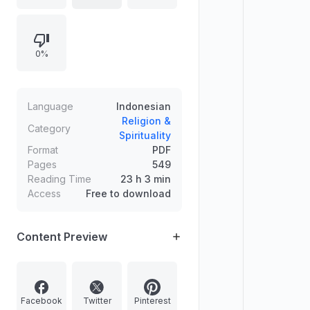
memuat dua pengertian dan dua
perkara untuk tiap topik, mencakup
topik seperti syahadat, khilafah,
0%
hidayah, sabar dan syukur, hijrah,
Ramadhan, shalat, zakat, dan
ibadah lainnya.
Language
Indonesian
Religion &
Category
Spirituality
Format
PDF
Pages
549
Reading Time
23 h 3 min
Access
Free to download
Content Preview
Facebook
Twitter
Pinterest