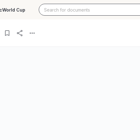
c
World Cup