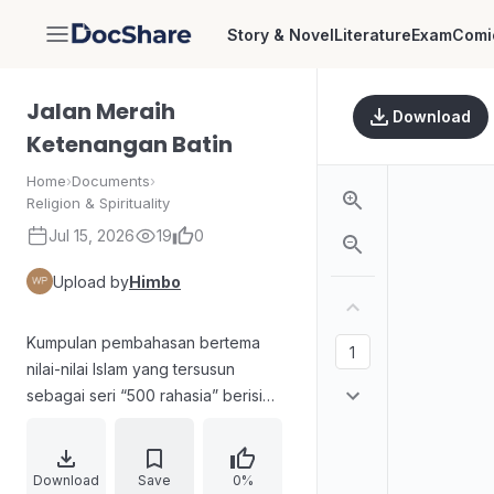
Story & Novel
Literature
Exam
Comi
DocShare
Jalan Meraih
Download
Ketenangan Batin
Home
›
Documents
›
Religion & Spirituality
Jul 15, 2026
19
0
Upload by
Himbo
Kumpulan pembahasan bertema
nilai-nilai Islam yang tersusun
sebagai seri “500 rahasia” berisi
poin-poin penting tentang akidah,
ibadah, akhlak, zikir, doa, serta
panduan hidup sehari-hari. Daftar isi
Download
Save
0%