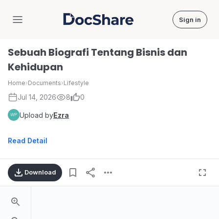
Sign in
DocShare
Sebuah Biografi Tentang Bisnis dan
Kehidupan
Home
›
Documents
›
Lifestyle
Jul 14, 2026
8
0
Upload by
Ezra
Read Detail
Download