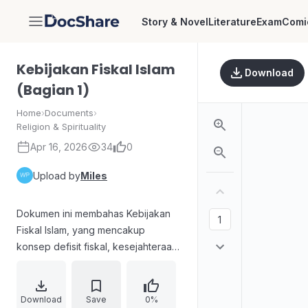
Story & Novel
Literature
Exam
Comi
DocShare
Kebijakan Fiskal Islam
Download
(Bagian 1)
Home
›
Documents
›
Religion & Spirituality
Apr 16, 2026
34
0
Upload by
Miles
Dokumen ini membahas Kebijakan
Fiskal Islam, yang mencakup
konsep defisit fiskal, kesejahteraan
rakyat, dan perbandingan dengan
mekanisme pasar konvensional.
Dibahas pula perbedaan APBN
Download
Save
0%