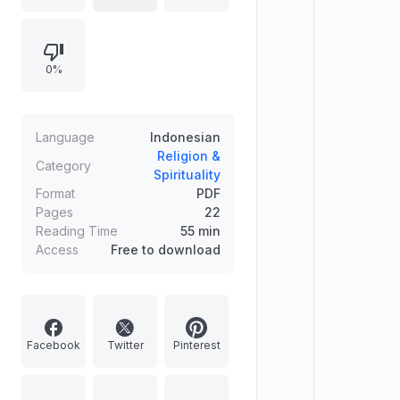
Islam dengan APBN konvensional
dalam hal penetapan, pembahasan,
dan alokasi dana. Dokumen ini juga
0%
menyoroti pentingnya kepemilikan
umum, negara, dan Baitul Mal dalam
kerangka ekonomi Islam.
Language
Indonesian
Religion &
Category
Spirituality
Format
PDF
Pages
22
Reading Time
55 min
Access
Free to download
Facebook
Twitter
Pinterest