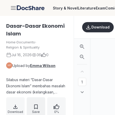
Story & Novel
Literature
Exam
Comi
DocShare
Dasar-Dasar Ekonomi
Download
Islam
Home
›
Documents
›
Religion & Spirituality
Jul 16, 2026
36
0
Upload by
Emma Wilson
Silabus materi “Dasar-Dasar
Ekonomi Islam” membahas masalah
dasar ekonomi (kelangkaan,
produksi-konsumsi-distribusi) serta
perbandingan sistem ekonomi
kapitalisme dan sosialisme. Materi
Download
Save
0%