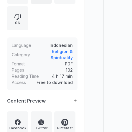
kemudian menguraikan pandangan
dasar ekonomi Islam, khususnya
problem interaksi/distribusi,
0%
kegagalan pasar bebas, perspektif
Qur’an, solusi, cara Islam mengatur
ekonomi, hukum syariat di bidang
ekonomi, serta sebab dan
Language
Indonesian
pemanfaatan kepemilikan
Religion &
Category
Spirituality
(konsumtif-produktif) hingga
Format
PDF
distribusi kekayaan.
Pages
102
Reading Time
4 h 17 min
Access
Free to download
Content Preview
Facebook
Twitter
Pinterest