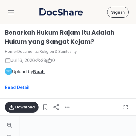
Sign in
DocShare
Benarkah Hukum Rajam Itu Adalah
Hukum yang Sangat Kejam?
Home
›
Documents
›
Religion & Spirituality
Jul 16, 2026
28
0
Upload by
Noah
Read Detail
Download