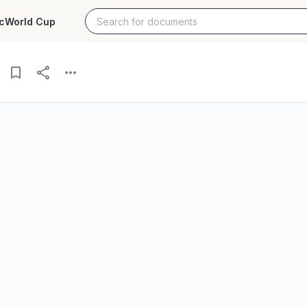
c
World Cup