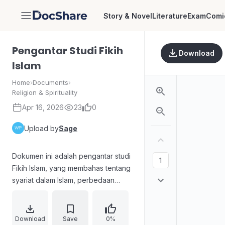
Story & Novel
Literature
Exam
Comi
DocShare
Pengantar Studi Fikih
Download
Islam
Home
›
Documents
›
Religion & Spirituality
Apr 16, 2026
23
0
Upload by
Sage
Dokumen ini adalah pengantar studi
Fikih Islam, yang membahas tentang
syariat dalam Islam, perbedaan
antara syariat dan fikih, serta ruang
lingkup fikih itu sendiri. Teks ini
mengutip pandangan para ulama
Download
Save
0%