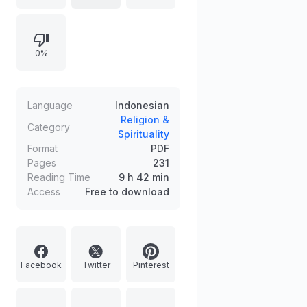
dan cendekiawan Muslim, termasuk
Muhammad Ali At-Tahanawi, Abu
Ishaq Asy-Syathibi, dan lainnya.
0%
Pembahasan meliputi konsep dasar,
perkembangan, metode penafsiran,
serta perbedaan pendapat dalam
kajian fikih. Dokumen ini juga
Language
Indonesian
menyajikan daftar isi yang sangat
Religion &
Category
Spirituality
rinci untuk buku "Pengantar Studi
Format
PDF
Fikih Islam".
Pages
231
Reading Time
9 h 42 min
Access
Free to download
Facebook
Twitter
Pinterest