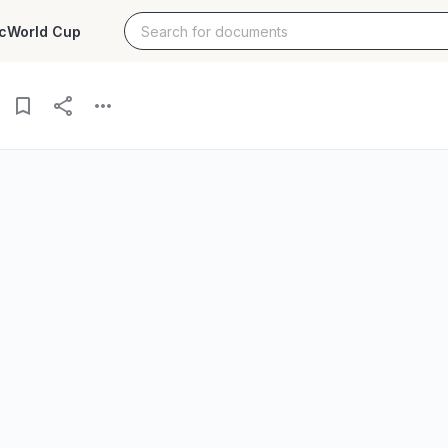
c
World Cup