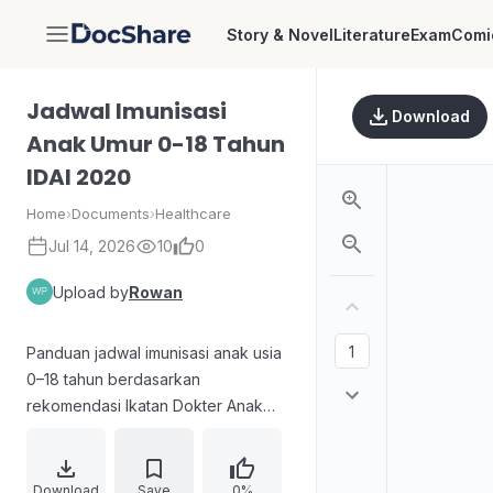
Story & Novel
Literature
Exam
Comi
DocShare
Jadwal Imunisasi
Download
Anak Umur 0-18 Tahun
IDAI 2020
Home
›
Documents
›
Healthcare
Jul 14, 2026
10
0
Upload by
Rowan
Panduan jadwal imunisasi anak usia
0–18 tahun berdasarkan
rekomendasi Ikatan Dokter Anak
Indonesia (IDAI) tahun 2020.
Memuat cara membaca kolom umur
dan ketentuan pemberian berbagai
Download
Save
0%