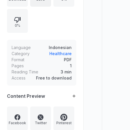
vaksin, termasuk waktu dosis,
interval, booster, serta penyesuaian
pada kondisi tertentu seperti berat
0%
lahir rendah, ibu HBsAg positif, dan
wilayah endemis. Disertakan pula
informasi akses rujukan melalui Sari
Pediatri dan situs IDAI.
Language
Indonesian
Category
Healthcare
Format
PDF
Pages
1
Reading Time
3 min
Access
Free to download
Content Preview
Facebook
Twitter
Pinterest