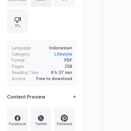
serta tindakan finansial yang riil.
Mengulas beragam ilusi seperti
gaya hidup mewah, fatamorgana
0%
pendapatan, godaan utang,
warisan, kesibukan, dan
pendidikan, disertai terapi berupa
ilmu pesugihan dan perjalanan
Language
Indonesian
finansial.
Category
Lifestyle
Format
PDF
Pages
258
Reading Time
6 h 37 min
Access
Free to download
Content Preview
Facebook
Twitter
Pinterest