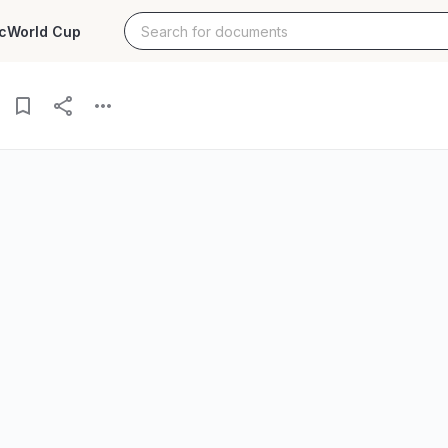
c
World Cup