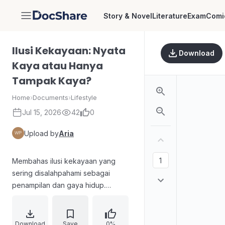
Story & Novel
Literature
Exam
Comi
DocShare
Ilusi Kekayaan: Nyata
Download
Kaya atau Hanya
Tampak Kaya?
Home
›
Documents
›
Lifestyle
Jul 15, 2026
42
0
Upload by
Aria
Membahas ilusi kekayaan yang
sering disalahpahami sebagai
penampilan dan gaya hidup.
Mengajak pembaca memahami
perbedaan antara tampak kaya dan
nyata kaya melalui evaluasi diri
Download
Save
0%