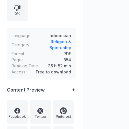
perbedaan pendekatan tekstualis
dan kontekstualis, argumentasi
0%
kekuatan dalil, serta contoh
penerapan pada berbagai masalah
hukum dan ketentuan peradilan.
Language
Indonesian
Religion &
Category
Spirituality
Format
PDF
Pages
854
Reading Time
35 h 52 min
Access
Free to download
Content Preview
Facebook
Twitter
Pinterest