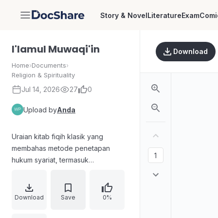
Story & Novel
Literature
Exam
Comi
DocShare
I'lamul Muwaqi'in
Download
Home
›
Documents
›
Religion & Spirituality
Jul 14, 2026
27
0
Upload by
Anda
Uraian kitab fiqih klasik yang
membahas metode penetapan
hukum syariat, termasuk
pembahasan fatwa, qiyas (analogi)
dan bentuk-bentuknya, ijtihad, ijma',
istishhab, serta pemahaman nash
Download
Save
0%
dan ilat/‘illat. Materi juga memuat