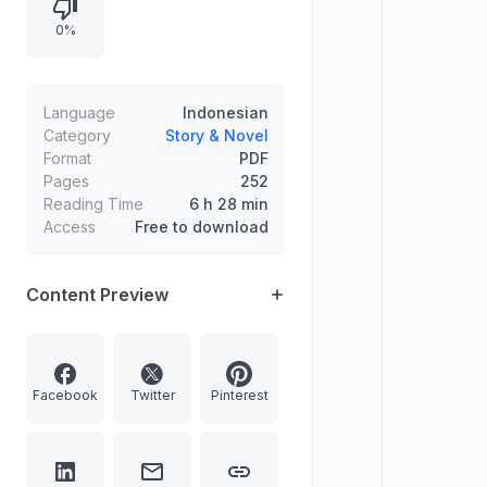
menegaskan bahwa tidak ada pihak
0%
yang patut disalahkan, serta
mendorongnya menerima keadaan
agar berhenti menyiksa diri.
Language
Indonesian
Category
Story & Novel
Format
PDF
Pages
252
Reading Time
6 h 28 min
Access
Free to download
Content Preview
Facebook
Twitter
Pinterest