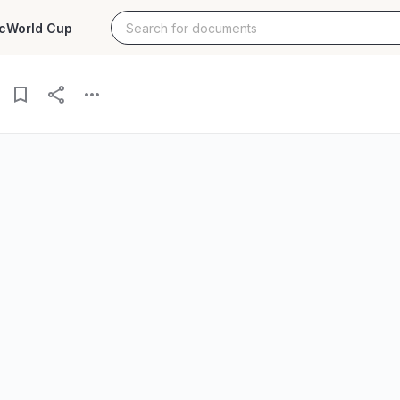
c
World Cup