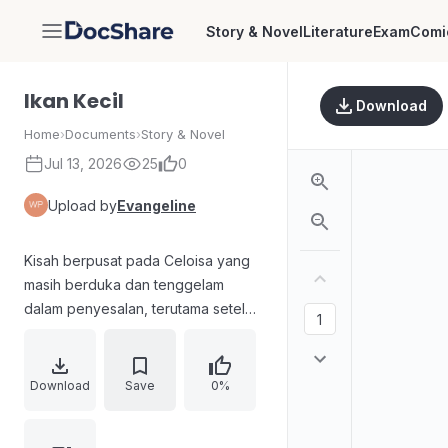
Story & Novel
Literature
Exam
Comi
DocShare
Ikan Kecil
Download
Home
›
Documents
›
Story & Novel
Jul 13, 2026
25
0
Upload by
Evangeline
Kisah berpusat pada Celoisa yang
masih berduka dan tenggelam
dalam penyesalan, terutama setelah
kejadian menyakitkan yang
membawanya pada keyakinan
bahwa semuanya adalah
Download
Save
0%
kesalahannya. Suaminya, Deas,
menenangkan Celoisa dengan