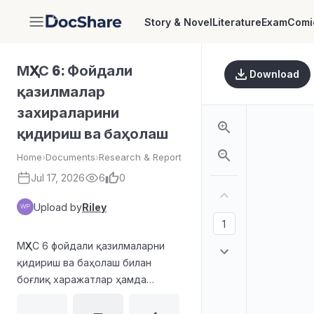
Story & Novel
Literature
Exam
Comi
DocShare
МҲХС 6: Фойдали
Download
қазилмалар
захираларини
қидириш ва баҳолаш
Home
›
Documents
›
Research & Report
Jul 17, 2026
6
0
Upload by
Riley
МҲХС 6 фойдали қазилмаларни
қидириш ва баҳолаш билан
боғлиқ харажатлар ҳамда
активларни молиявий ҳисоботда
тан олиш, дастлабки баҳолаш ва