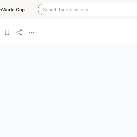
c
World Cup