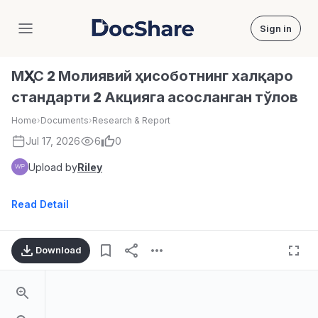
Sign in
DocShare
МҲХС 2 Молиявий ҳисоботнинг халқаро
стандарти 2 Акцияга асосланган тўлов
Home
›
Documents
›
Research & Report
Jul 17, 2026
6
0
Upload by
Riley
Read Detail
Download