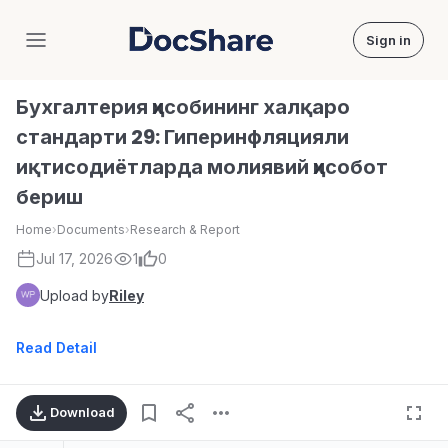
Sign in
DocShare
Бухгалтерия ҳисобининг халқаро
стандарти 29: Гиперинфляцияли
иқтисодиётларда молиявий ҳисобот
бериш
Home
›
Documents
›
Research & Report
Jul 17, 2026
1
0
Upload by
Riley
Read Detail
Download