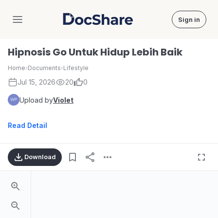
Sign in
DocShare
Hipnosis Go Untuk Hidup Lebih Baik
Home
›
Documents
›
Lifestyle
Jul 15, 2026
20
0
Upload by
Violet
Read Detail
Download