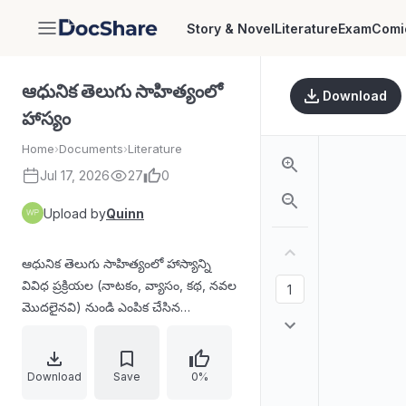
Story & Novel
Literature
Exam
Comi
DocShare
ఆధునిక తెలుగు సాహిత్యంలో
Download
హాస్యం
Home
›
Documents
›
Literature
Jul 17, 2026
27
0
Upload by
Quinn
ఆధునిక తెలుగు సాహిత్యంలో హాస్యాన్ని
వివిధ ప్రక్రియల (నాటకం, వ్యాసం, కథ, నవల
మొదలైనవి) నుండి ఎంపిక చేసిన
సన్నివేశాల్ని నాటకీకరించి అభినయాలుగా
ప్రదర్శించే కార్యక్రమ లక్ష్యాన్ని, నిర్వహణ
విధానాన్ని వివరిస్తుంది. 2007 నవంబర్ 11-
Download
Save
0%
22 తేదీలలో జరిగిన ప్రసంగాత్మక ప్రదర్శనల్లో