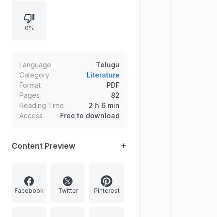
ఎంపిక చేసిన రచనల ఆధారంగా హాస్య
సన్నివేశాలను రంగంపై చూపించే వినూత్న
0%
ప్రయోగాన్ని ఈ గ్రంథం సంకలనం రూపంలో
అందిస్తుంది.
Language
Telugu
Category
Literature
Format
PDF
Pages
82
Reading Time
2 h 6 min
Access
Free to download
Content Preview
Facebook
Twitter
Pinterest