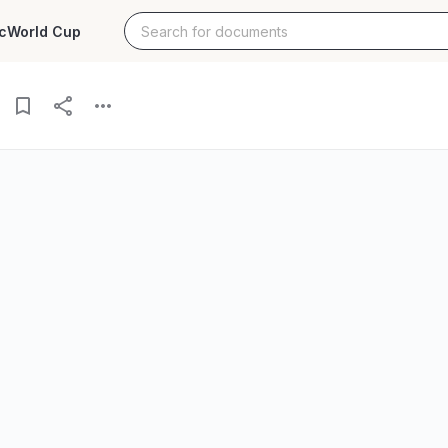
c
World Cup