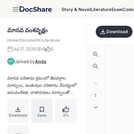
Story & Novel
Literature
Exam
Comi
DocShare
మానవ వంశవృక్షం
Download
Home
›
Documents
›
Literature
Jul 17, 2026
4
0
Upload by
Anda
మానవ పరిణామ క్రమంలో జీవవర్గాల
మార్పులు, జంతువుల పరిణామ నేపథ్యంలో
అనువంశికత, వాతావరణం మార్పులతో
జాతులు ఎలా రూపాంతరం చెందాయో
వివరించే రచన; సముద్రజీవులు, భూ
పరిసరాలు, ఆహారశ్రేణులు వంటి అంశాలపై
Download
Save
0%
చర్చిస్తూ మానవాభ్యుదయానికి
సంబంధించిన భావనలు మరియు పరిణామ