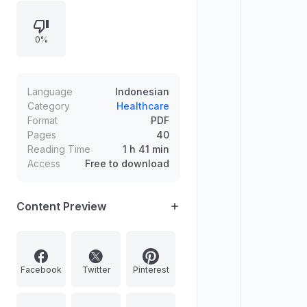
pupuk organik cair dari hijauan
maupun kotoran ternak serta darah
0%
sapi, serta berbagai metode
pembuatan kompos (mis. segitiga,
krants, indore, Mac Donald, Bogor,
vermikompos, bokashi, kompos
Language
Indonesian
super, fine compost, bioaktif, dan
Category
Healthcare
Format
PDF
skala rumah tangga).
Pages
40
Reading Time
1 h 41 min
Access
Free to download
Content Preview
Facebook
Twitter
Pinterest