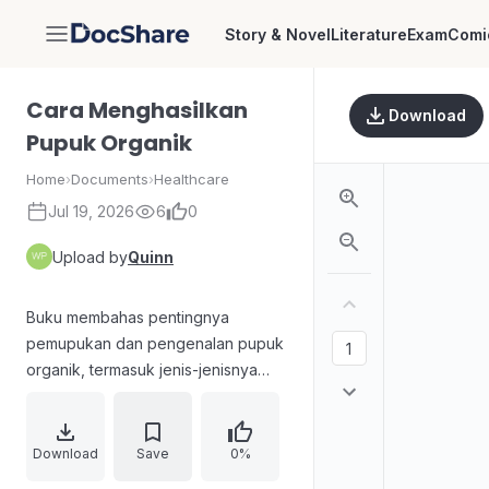
Story & Novel
Literature
Exam
Comi
DocShare
Cara Menghasilkan
Download
Pupuk Organik
Home
›
Documents
›
Healthcare
Jul 19, 2026
6
0
Upload by
Quinn
Buku membahas pentingnya
pemupukan dan pengenalan pupuk
organik, termasuk jenis-jenisnya
seperti pupuk kandang, pupuk
hijau, kompos, dan pupuk organik
lainnya. Disertakan panduan praktis
Download
Save
0%
membuat pupuk hijau, membuat