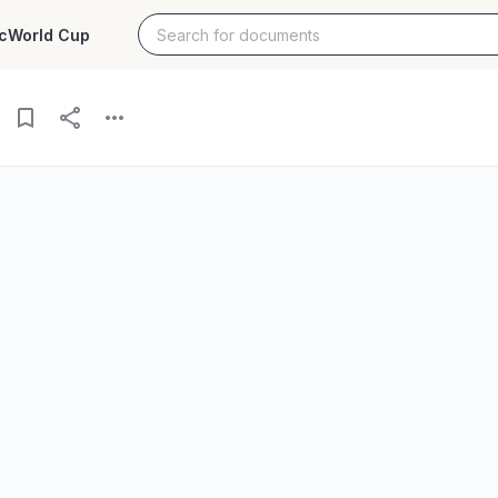
c
World Cup