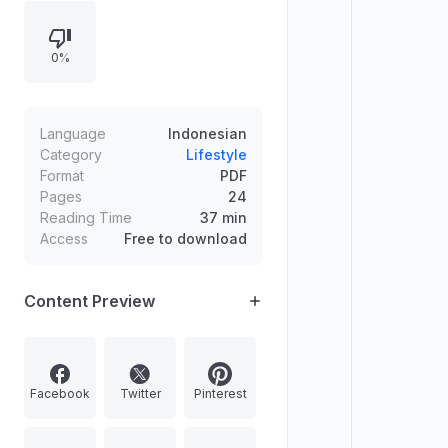
tinggi, lalu mendorong percakapan
luas hingga menarik media dan
0%
selebritas. Inti yang dipelajari adalah
menyusun konsep serta kemasan
sesuai target, terutama dengan
membuat audiens merasa istimewa
Language
Indonesian
melalui pemancing emosi yang
Category
Lifestyle
Format
PDF
relevan.
Pages
24
Reading Time
37 min
Access
Free to download
Content Preview
Facebook
Twitter
Pinterest