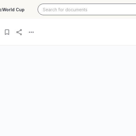
c
World Cup