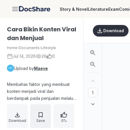
Story & Novel
Literature
Exam
Comi
DocShare
Cara Bikin Konten Viral
Download
dan Menjual
Home
›
Documents
›
Lifestyle
Jul 14, 2026
26
0
Upload by
Maeve
Membahas faktor yang membuat
konten menjadi viral dan
berdampak pada penjualan melalui
contoh kisah Howard Wein. Wein
mengangkat cheesesteak
bernuansa street food menjadi
Download
Save
0%
pengalaman premium dengan harga