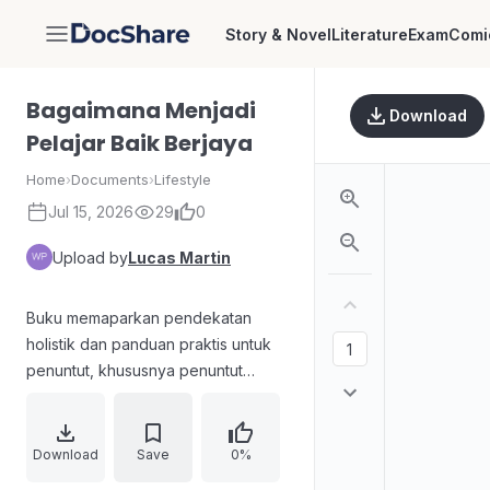
Story & Novel
Literature
Exam
Comi
DocShare
Bagaimana Menjadi
Download
Pelajar Baik Berjaya
Home
›
Documents
›
Lifestyle
Jul 15, 2026
29
0
Upload by
Lucas Martin
Buku memaparkan pendekatan
holistik dan panduan praktis untuk
penuntut, khususnya penuntut
perubatan, agar menjadi pelajar
yang baik dan berjaya. Isi
menekankan pentingnya budaya
Download
Save
0%
belajar dan kerja yang sesuai