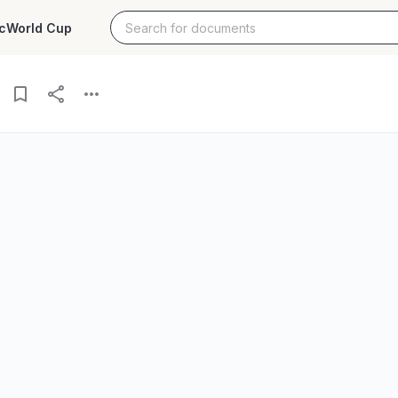
c
World Cup