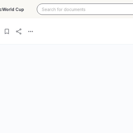
c
World Cup