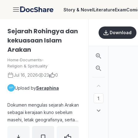
Story & Novel
Literature
Exam
Comi
DocShare
Sejarah Rohingya dan
Download
kekuasaan Islam
Arakan
Home
›
Documents
›
Religion & Spirituality
Jul 16, 2026
23
0
Upload by
Seraphina
Dokumen mengulas sejarah Arakan
sebagai kerajaan kuno sebelum
masehi, letak geografisnya, serta
masuknya pedagang Muslim Arab
dan Persia yang berperan dalam