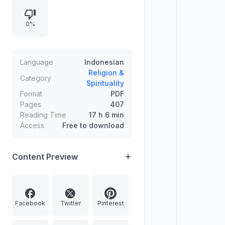
kekuatan nilai Islam, serta gagasan
bahwa sistem khilafah pernah jaya
0%
dan dapat tegak kembali dalam
kerangka peradaban dan keadilan.
Language
Indonesian
Religion &
Category
Spirituality
Format
PDF
Pages
407
Reading Time
17 h 6 min
Access
Free to download
Content Preview
Facebook
Twitter
Pinterest