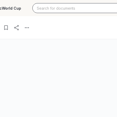
c
World Cup