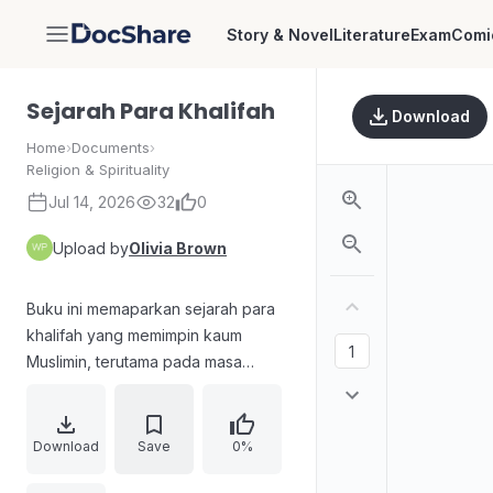
Story & Novel
Literature
Exam
Comi
DocShare
Sejarah Para Khalifah
Download
Home
›
Documents
›
Religion & Spirituality
Jul 14, 2026
32
0
Upload by
Olivia Brown
Buku ini memaparkan sejarah para
khalifah yang memimpin kaum
Muslimin, terutama pada masa
Khulafaur Rasyidin, Daulah Umayyah
di Damaskus, dan Daulah Abbasiyah
di Baghdad. Disertai pengantar
Download
Save
0%
yang menekankan hikmah sejarah,