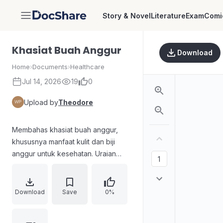
Story & Novel
Literature
Exam
Comi
DocShare
Khasiat Buah Anggur
Download
Home
›
Documents
›
Healthcare
Jul 14, 2026
19
0
Upload by
Theodore
Membahas khasiat buah anggur,
khususnya manfaat kulit dan biji
anggur untuk kesehatan. Uraian
menyoroti kandungan polifenol dan
peran resveratrol serta dampak
potensial dalam membantu melawan
Download
Save
0%
risiko stroke. Disertakan rangkaian
pembahasan terstruktur seperti uji