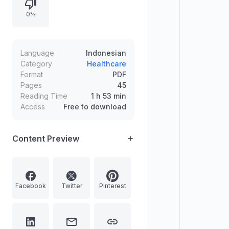
fungsi gerak pada model hewan,
0%
pemicu risiko stroke, antioksidan,
hingga kolesterol, disertai daftar
pustaka.
Language
Indonesian
Category
Healthcare
Format
PDF
Pages
45
Reading Time
1 h 53 min
Access
Free to download
Content Preview
Facebook
Twitter
Pinterest