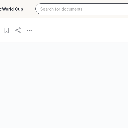
c
World Cup