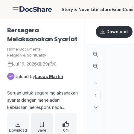
Story & Novel
Literature
Exam
Comi
DocShare
Bersegera
Download
Melaksanakan Syariat
Home
›
Documents
›
Religion & Spirituality
Jul 16, 2026
29
0
Upload by
Lucas Martin
Seruan untuk segera melaksanakan
syariat dengan meneladani
kebiasaan merespons nada
panggilan. Materi menafsirkan QS.
Ali 'Imran 3:133 tentang dua tujuan
yang diperintahkan untuk diraih
Download
Save
0%