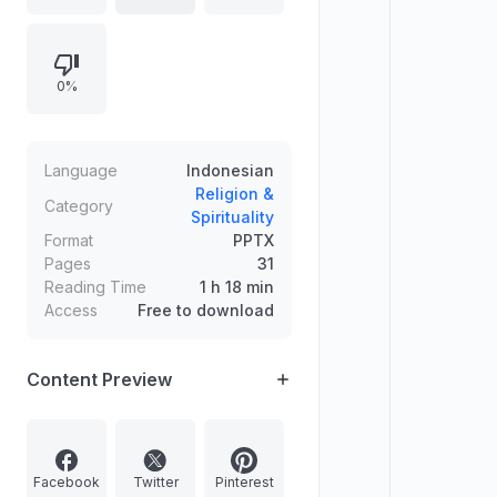
secepatnya: ampunan dari Allah dan
surga yang luasnya seluas langit
dan bumi. Uraian membahas makna
0%
maghfirah, ketaatan, amal saleh,
serta karakter orang bertakwa
seperti berinfak, menahan marah,
memberi maaf, bertaubat, dan tidak
Language
Indonesian
menunda-nunda perintah.
Religion &
Category
Spirituality
Format
PPTX
Pages
31
Reading Time
1 h 18 min
Access
Free to download
Content Preview
Facebook
Twitter
Pinterest