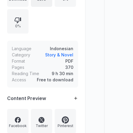
memanfaatkan dirinya. Meski
awalnya menjaga jarak karena takut
uang dan masa depan Gray, Akia
0%
justru berangsur terbawa perasaan
saat kebiasaan mereka berbagi
makan siang memunculkan
kemungkinan hubungan khusus, di
Language
Indonesian
tengah canggung dan beragam
Category
Story & Novel
Format
PDF
komentar dari sekitar.
Pages
370
Reading Time
9 h 30 min
Access
Free to download
Content Preview
Facebook
Twitter
Pinterest