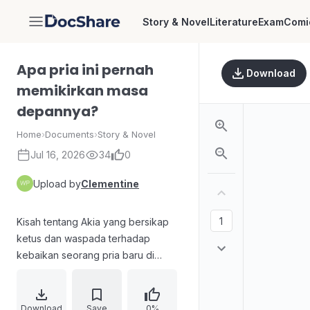
Story & Novel
Literature
Exam
Comi
DocShare
Apa pria ini pernah
Download
memikirkan masa
depannya?
Home
›
Documents
›
Story & Novel
Jul 16, 2026
34
0
Upload by
Clementine
Kisah tentang Akia yang bersikap
ketus dan waspada terhadap
kebaikan seorang pria baru di
perusahaan, Gray, yang bersifat
royal, mudah membantu semua
orang, dan membuat orang lain
Download
Save
0%