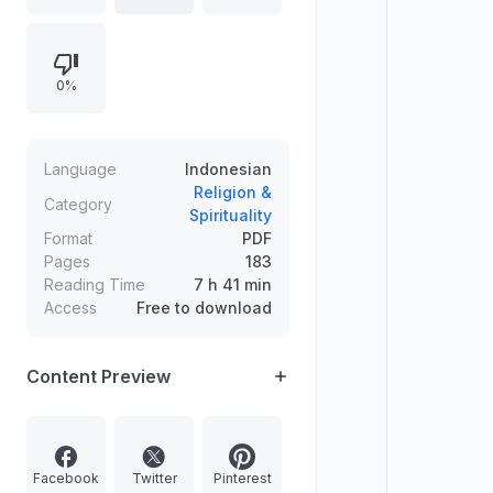
nasihat, pedoman transliterasi,
bagian-bagian tata cara manasik
haji (mulai dari ihram, thawaf, sai,
0%
wuquf, jumrah, hingga ketentuan
pengubahan haji ke umrah), serta
pembahasan bid’ah-bid’ah terkait
ibadah haji.
Language
Indonesian
Religion &
Category
Spirituality
Format
PDF
Pages
183
Reading Time
7 h 41 min
Access
Free to download
Content Preview
Facebook
Twitter
Pinterest