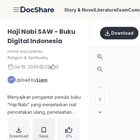
Story & Novel
Literature
Exam
Comi
DocShare
Haji Nabi SAW - Buku
Download
Digital Indonesia
Home
›
Documents
›
Religion & Spirituality
Jul 19, 2026
23
0
Upload by
Liam
Menyajikan pengantar penulis buku
“Haji Nabi” yang menjelaskan niat
pencetakan ulang, penelaahan
ulang isi, serta penambahan kutipan
hadits dari berbagai referensi.
Struktur isi mencakup nasihat-
Download
Save
0%