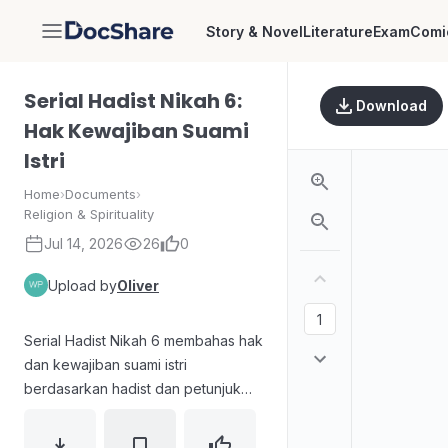
Story & Novel
Literature
Exam
Comi
DocShare
Serial Hadist Nikah 6:
Download
Hak Kewajiban Suami
Istri
Home
›
Documents
›
Religion & Spirituality
Jul 14, 2026
26
0
Upload by
Oliver
Serial Hadist Nikah 6 membahas hak
dan kewajiban suami istri
berdasarkan hadist dan petunjuk
syariat. Materi mencakup kewajiban
menunaikan hak, larangan terkait