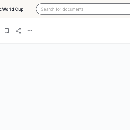
c
World Cup