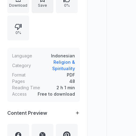
istimta’, hak berhias, hak saling
Download
Save
0%
mewarisi, serta adab mempergauli
dengan baik. Diuraikan juga hak istri
atas mahar dan nafkah, kewajiban
0%
istri seperti taat dan izin, serta
aspek nafkah, biologis, keadilan,
dan kompilasi hukum Islam terkait.
Language
Indonesian
Religion &
Category
Spirituality
Format
PDF
Pages
48
Reading Time
2 h 1 min
Access
Free to download
Content Preview