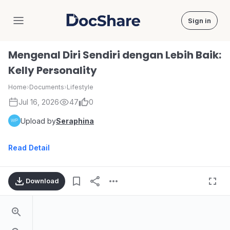
Sign in
DocShare
Mengenal Diri Sendiri dengan Lebih Baik:
Kelly Personality
Home
›
Documents
›
Lifestyle
Jul 16, 2026
47
0
Upload by
Seraphina
Read Detail
Download