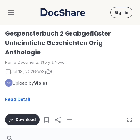
Sign in
DocShare
Gespensterbuch 2 Grabgeflüster
Unheimliche Geschichten Orig
Anthologie
Home
›
Documents
›
Story & Novel
Jul 18, 2026
3
0
Upload by
Violet
Read Detail
Download