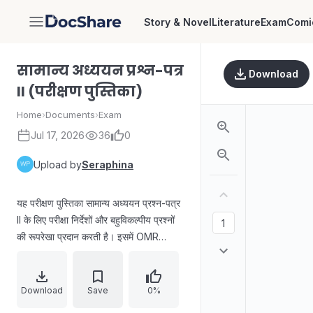
Story & Novel
Literature
Exam
Comi
DocShare
सामान्य अध्ययन प्रश्न-पत्र
Download
II (परीक्षण पुस्तिका)
Home
›
Documents
›
Exam
Jul 17, 2026
36
0
Upload by
Seraphina
यह परीक्षण पुस्तिका सामान्य अध्ययन प्रश्न-पत्र
II के लिए परीक्षा निर्देशों और बहुविकल्पीय प्रश्नों
की रूपरेखा प्रदान करती है। इसमें OMR
उत्तरपत्रक पर रोल नम्बर/अनुक्रमांक भरने,
प्रश्नों के लिए चार विकल्पों में से केवल एक सही
विकल्प चुनने, और उत्तर न देने पर दंड न लागू
Download
Save
0%
होने जैसी नियमावली दी गई है। पुस्तिका में