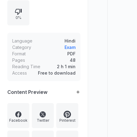
परिच्छेद-आधारित प्रश्न भी शामिल हैं, जैसे
पारिस्थितिकी तंत्र के जैव विविधता संरक्षण बनाम
0%
वाणिज्यिक दोहन के परस्पर विरोध को समझना,
तथा नवीकरणीय ऊर्जा की लागत में गिरावट और
मार्ग-आश्रित हरित नवप्रवर्तन की अवधारणा पर
आधारित तर्क प्रस्तुत करना।
Language
Hindi
Category
Exam
Format
PDF
Pages
48
Reading Time
2 h 1 min
Access
Free to download
Content Preview
Facebook
Twitter
Pinterest