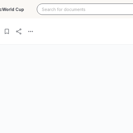
c
World Cup