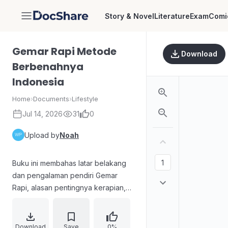
Story & Novel
Literature
Exam
Comi
DocShare
Gemar Rapi Metode
Download
Berbenahnya
Indonesia
Home
›
Documents
›
Lifestyle
Jul 14, 2026
31
0
Upload by
Noah
Buku ini membahas latar belakang
dan pengalaman pendiri Gemar
Rapi, alasan pentingnya kerapian,
serta panduan berbenah dengan
metode terstruktur. Materi
mencakup pembentukan mindset,
Download
Save
0%