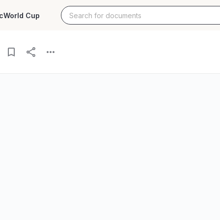
c
World Cup