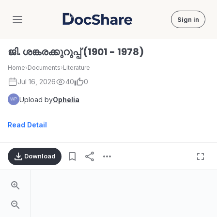
Sign in
DocShare
ജി. ശങ്കരക്കുറുപ്പ് (1901 - 1978)
Home
›
Documents
›
Literature
Jul 16, 2026
40
0
Upload by
Ophelia
Read Detail
Download