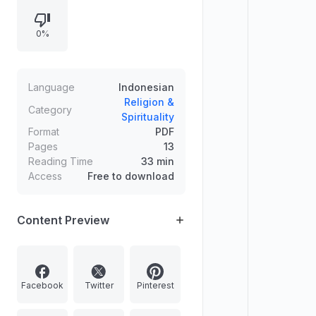
karena najis), kewajiban menolong
korban (termasuk boleh
0%
membatalkan shalat), serta
ketentuan zakat atas harta yang
terkena banjir termasuk kewajiban
berdasarkan haul dan kemungkinan
Language
Indonesian
mendahulukan zakat tahun
Religion &
Category
Spirituality
berikutnya sesuai kebutuhan.
Format
PDF
Pages
13
Reading Time
33 min
Access
Free to download
Content Preview
Facebook
Twitter
Pinterest