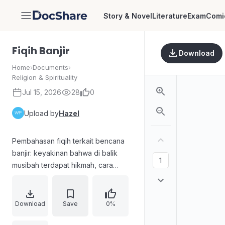
Story & Novel
Literature
Exam
Comi
DocShare
Fiqih Banjir
Download
Home
›
Documents
›
Religion & Spirituality
Jul 15, 2026
28
0
Upload by
Hazel
Pembahasan fiqih terkait bencana
banjir: keyakinan bahwa di balik
musibah terdapat hikmah, cara
memandang musibah bukan
semata-mata faktor dunia. Uraian
hukum meliputi status air banjir (suci
Download
Save
0%
dan mensucikan kecuali berubah