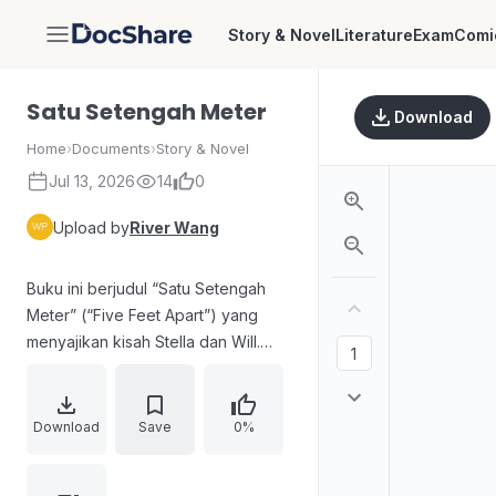
Story & Novel
Literature
Exam
Comi
DocShare
Satu Setengah Meter
Download
Home
›
Documents
›
Story & Novel
Jul 13, 2026
14
0
Upload by
River Wang
Buku ini berjudul “Satu Setengah
Meter” (“Five Feet Apart”) yang
menyajikan kisah Stella dan Will.
Edisi Indonesia memuat informasi
hak cipta, ketentuan pelanggaran
hak cipta menurut Undang-undang
Download
Save
0%
Nomor 28 Tahun 2014, data
penerbit, penerjemah, editor,