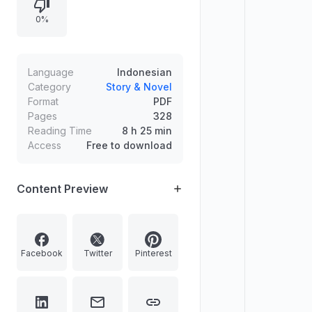
ilustrator sampul, serta dedikasi
0%
untuk pasien fibrosis kistik,
keluarga, dan tenaga medis.
Language
Indonesian
Category
Story & Novel
Format
PDF
Pages
328
Reading Time
8 h 25 min
Access
Free to download
Content Preview
Facebook
Twitter
Pinterest